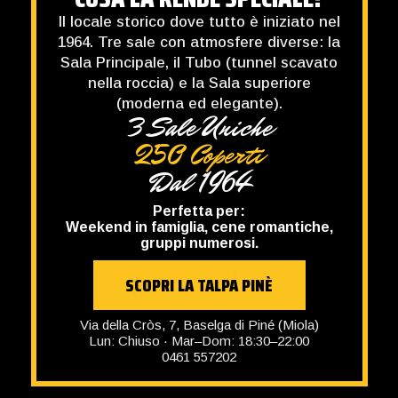
Cene tra amici, famiglie, chi vive in
Anche menù pranzo
Il locale storico dove tutto è iniziato nel
Valsugana.
Terrazza estiva
1964. Tre sale con atmosfere diverse: la
SCOPRI LA TALPA PERGINE
Sala Principale, il Tubo (tunnel scavato
Perfetta per:
nella roccia) e la Sala superiore
Pausa pranzo veloce (menu 11-12€), cene
(moderna ed elegante).
Ponteregio,Localita Fratte, 29, 38057 Pergine
infrasettimanali, aperitivi in terrazza.
3 Sale Uniche
Valsugana TN
Lun-Gio: 17:30-21.30; Ven-Sab: 17:30-22.00;
250 Coperti
SCOPRI LA TALPA TRENTO
Dom: Chiuso
0461 183 0316
Dal 1964
Corso del Lavoro e della Scienza 6/8, Trento
Lun: 18:30–22:00 · Mar–Ven: 12:00–14:00 /
Perfetta per:
18:30–22:00 · Sab: 12:00–14:00 / 18:30–22:30 ·
Weekend in famiglia, cene romantiche,
Dom: 12:00–14:30 / 18:30–22:00
gruppi numerosi.
376 124 7423
SCOPRI LA TALPA PINÈ
Via della Cròs, 7, Baselga di Piné (Miola)
Lun: Chiuso · Mar–Dom: 18:30–22:00
0461 557202