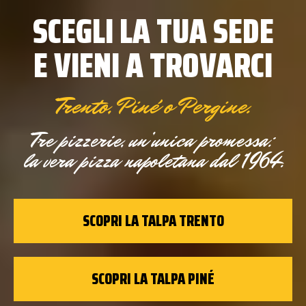
SCEGLI LA TUA SEDE
E VIENI A TROVARCI
Trento, Piné o Pergine.
Tre pizzerie, un’unica promessa:
la vera pizza napoletana dal 1964.
SCOPRI LA TALPA TRENTO
SCOPRI LA TALPA PINÉ