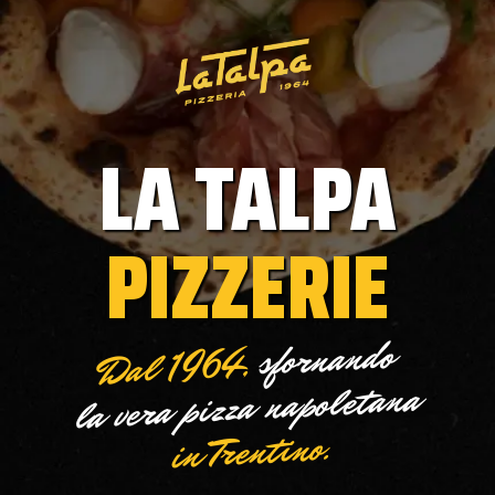
LA TALPA
PIZZERIE
sfornando
Dal 1964,
la vera pizza napoletana
in Trentino.