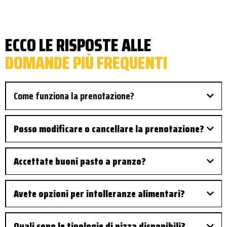
ECCO LE RISPOSTE ALLE
DOMANDE PIÙ FREQUENTI
Come funziona la prenotazione?
Posso modificare o cancellare la prenotazione?
Sì. Contattaci telefonicamente al 376 124 7423 per
modifiche o cancellazioni.
Accettate buoni pasto a pranzo?
Sì, accettiamo buoni pasto per il menu pranzo
(martedì-domenica, 12:00-14:30).
Avete opzioni per intolleranze alimentari?
Abbiamo Margherita senza lattosio. Per altre
esigenze specifiche (celiaci, allergie), contattaci
Quali sono le tipologie di pizza disponibili?