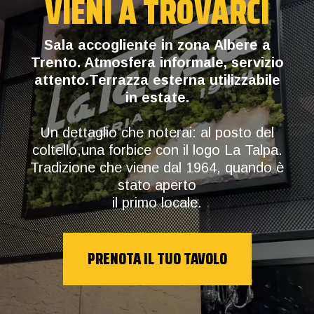
VIENI A TROVARCI
Sala accogliente in zona Albere a
Trento. Atmosfera informale, servizio
attento.Terrazza esterna utilizzabile
in estate.
Un dettaglio che noterai: al posto del
coltello,una forbice con il logo La Talpa.
Tradizione che viene dal 1964, quando è
stato aperto
il primo locale.
PRENOTA IL TUO TAVOLO