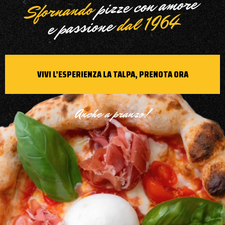
pizze con amore
Sfornando
dal 1964
e passione
VIVI L’ESPERIENZA LA TALPA, PRENOTA ORA
Anche a pranzo!